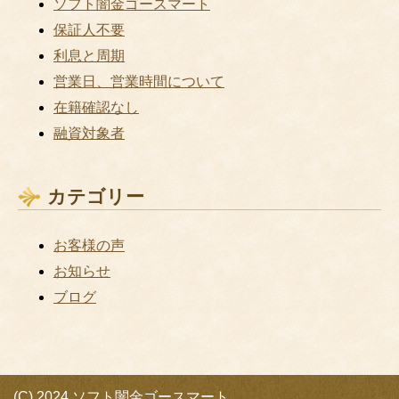
ソフト闇金ゴースマート
保証人不要
利息と周期
営業日、営業時間について
在籍確認なし
融資対象者
カテゴリー
お客様の声
お知らせ
ブログ
(C) 2024 ソフト闇金ゴースマート