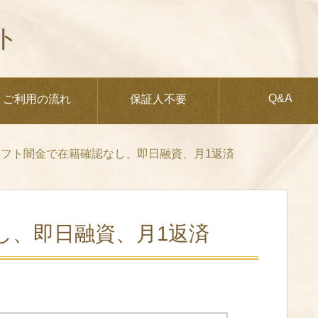
ト
Q&A
ご利用の流れ
保証人不要
ソフト闇金で在籍確認なし、即日融資、月1返済
し、即日融資、月1返済