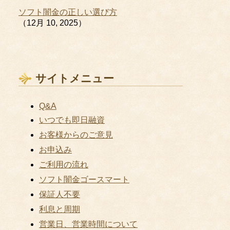
ソフト闇金の正しい選び方
（12月 10, 2025）
サイトメニュー
Q&A
いつでも即日融資
お客様からのご意見
お申込み
ご利用の流れ
ソフト闇金ゴースマート
保証人不要
利息と周期
営業日、営業時間について