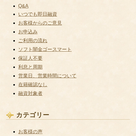
Q&A
いつでも即日融資
お客様からのご意見
お申込み
ご利用の流れ
ソフト闇金ゴースマート
保証人不要
利息と周期
営業日、営業時間について
在籍確認なし
融資対象者
カテゴリー
お客様の声